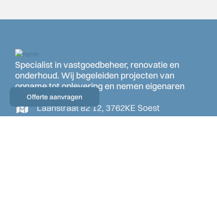
Specialist in vastgoedbeheer, renovatie en
onderhoud. Wij begeleiden projecten van
Contact
opname tot oplevering en nemen eigenaren
werk uit handen.
Offerte aanvragen
Laanstraat 82 12, 3762KE Soest
info@remh.nl
(06) 83971643
Diensten
Verbouw & renovatie
Aanbouw & uitbouw
Dakkapellen
Ramen, deuren & kozijnen