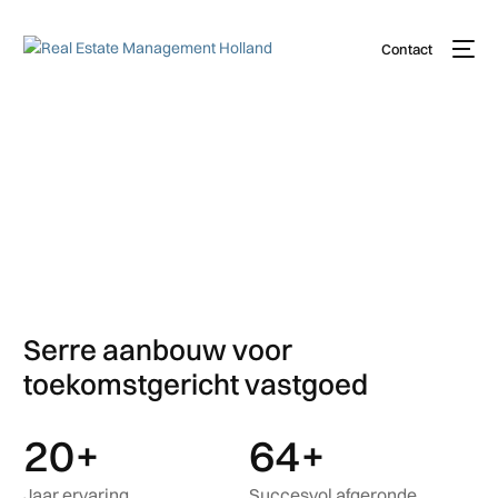
Contact
Serre
Serre aanbouw voor
toekomstgericht vastgoed
20
+
64
+
Jaar ervaring
Succesvol afgeronde