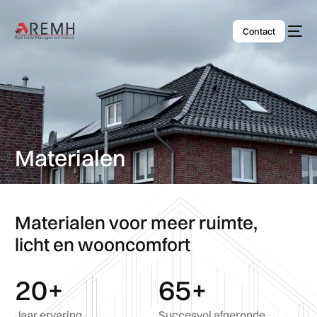
Contact
Materialen
Materialen voor meer ruimte,
licht en wooncomfort
20
+
65
+
Jaar ervaring
Succesvol afgeronde