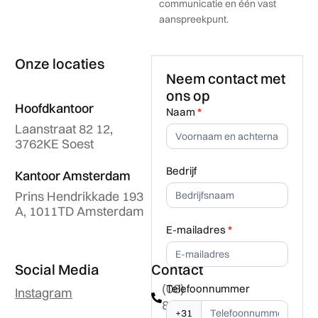
communicatie en één vast
aanspreekpunt.
Onze locaties
Neem contact met
ons op
Hoofdkantoor
Contactformulier
Naam
*
Laanstraat 82 12,
3762KE Soest
Bedrijf
Kantoor Amsterdam
Prins Hendrikkade 193
A, 1011TD Amsterdam
E-mailadres
*
Social Media
Contact
(06)
Telefoonnummer
Instagram
83971643
+31